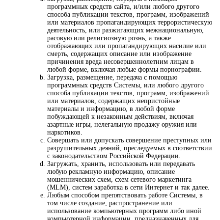
программных средств сайта, и/или любого другого
способа публикации текстов, программ, изображений
или материалов пропагандирующих террористическую
деятельность, или разжигающих межнациональную,
расовую или религиозную рознь, а также
отображающих или пропагандирующих насилие или
смерть, содержащих описание или изображение
причинения вреда несовершеннолетним лицам в
любой форме, включая любые формы порнографии.
Загрузка, размещение, передача с помощью
программных средств Системы, или любого другого
способа публикации текстов, программ, изображений
или материалов, содержащих непристойные
материалы и информацию, в любой форме
побуждающей к незаконным действиям, включая
азартные игры, нелегальную продажу оружия или
наркотиков.
Совершать или допускать совершение преступных или
разрушительных деяний, преследуемых в соответствии
с законодательством Российской Федерации.
Загружать, хранить, использовать или передавать
любую рекламную информацию, описание
мошеннических схем, схем сетевого маркетинга
(MLM), систем заработка в сети Интернет и так далее.
Любым способом препятствовать работе Системы, в
том числе создание, распространение или
использование компьютерных программ либо иной
компьютерной информации, предназначенных для